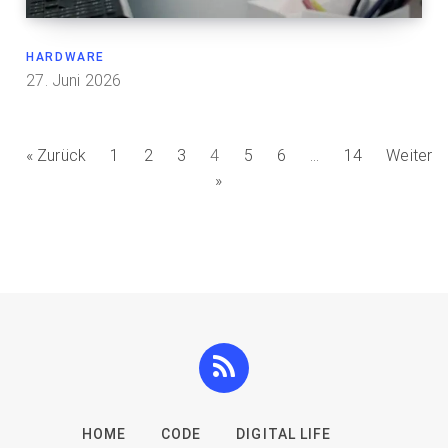
HARDWARE
27. Juni 2026
« Zurück
1
2
3
4
5
6
…
14
Weiter
»
HOME
CODE
DIGITAL LIFE