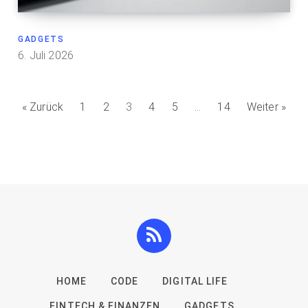
GADGETS
6. Juli 2026
« Zurück
1
2
3
4
5
…
14
Weiter »
HOME
CODE
DIGITAL LIFE
FINTECH & FINANZEN
GADGETS