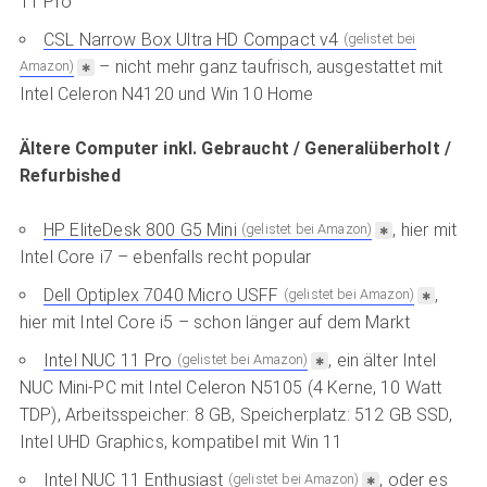
11 Pro
CSL Narrow Box Ultra HD Compact v4
(gelistet bei
– nicht mehr ganz taufrisch, ausgestattet mit
Amazon)
Intel Celeron N4120 und Win 10 Home
Ältere Computer inkl. Gebraucht / Generalüberholt /
Refurbished
HP EliteDesk 800 G5 Mini
, hier mit
(gelistet bei Amazon)
Intel Core i7 – ebenfalls recht popular
Dell Optiplex 7040 Micro USFF
,
(gelistet bei Amazon)
hier mit Intel Core i5 – schon länger auf dem Markt
Intel NUC 11 Pro
, ein älter Intel
(gelistet bei Amazon)
NUC Mini-PC mit Intel Celeron N5105 (4 Kerne, 10 Watt
TDP), Arbeitsspeicher: 8 GB, Speicherplatz: 512 GB SSD,
Intel UHD Graphics, kompatibel mit Win 11
Intel NUC 11 Enthusiast
, oder es
(gelistet bei Amazon)