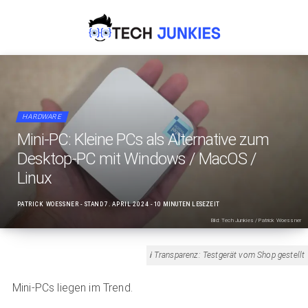
HARDWARE
Mini-PC: Kleine PCs als Alternative zum
Desktop-PC mit Windows / MacOS /
Linux
PATRICK WOESSNER
- STAND
7. APRIL 2024
- 10 MINUTEN LESEZEIT
Bild: Tech Junkies / Patrick Woessner
Transparenz: Testgerät vom Shop gestellt
Mini-PCs liegen im Trend.