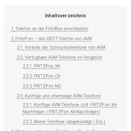
Inhaltsverzeichnis
1.
Telefon an die Fritz!Box anschließen
2.
Fritz!Fon – das DECT-Telefon von AVM
2.1.
Vorteile der Schnurlostelefone von AVM
2.2.
Verfügbare AVM-Telefone im Vergleich
2.2.1.
FRITZ!Fon X6
2.2.2.
FRITZ!Fon C6
2.2.3.
FRITZ!Fon M2
2.3.
Künftige und ehemalige AVM-Telefone
2.3.1.
Künftige AVM-Telefone (z.B. FRITZ!Fon X6-
Nachfolger / FRITZ!Fon X6-Nachfolger)
2.3.2.
Ältere Telefone (abgekündigt / EoL)