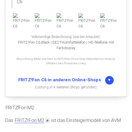
C6.
Vollständige Bezeichnung (wie bei Amazon):
FRITZ!Fon C6 Black | DECT-Komforttelefon | HD-Telefonie mit
Farbdisplay
Bezeichnung, Bilder und Preis zu FRITZ!Fon C6 via Shop-Datenfeed von Amazon,
Affiliate-Links (Provisions-Links)
FRITZ!Fon C6 in anderen Online-Shops
(Listung in 4 weiteren Shops gefunden)
FRITZ!Fon M2
Das
FRITZ!Fon M2
ist das Einsteigermodell von AVM.