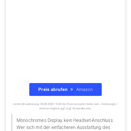
Preis abrufen
Amazon
Letzte Aktualisierung: 06.08.2026 19:38 Uhr, Preis kann jetzt höher sein - Änderungen /
Irrtümer möglich, ggf. zzgl. Versandkosten.
Monochromes Display, kein Headset-Anschluss:
Wer sich mit der einfacheren Ausstattung des