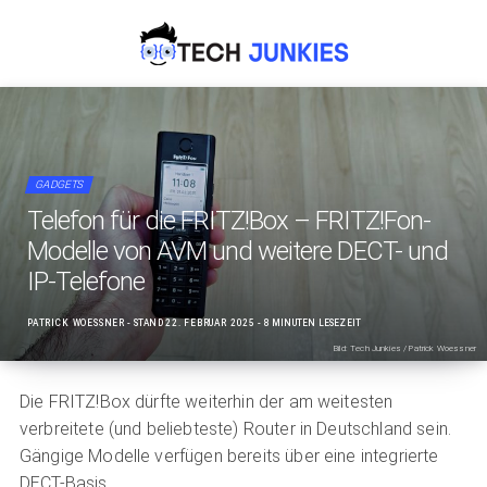
GADGETS
Telefon für die FRITZ!Box – FRITZ!Fon-
Modelle von AVM und weitere DECT- und
IP-Telefone
PATRICK WOESSNER
- STAND
22. FEBRUAR 2025
- 8 MINUTEN LESEZEIT
Bild: Tech Junkies / Patrick Woessner
Die FRITZ!Box dürfte weiterhin der am weitesten
verbreitete (und beliebteste) Router in Deutschland sein.
Gängige Modelle verfügen bereits über eine integrierte
DECT-Basis.