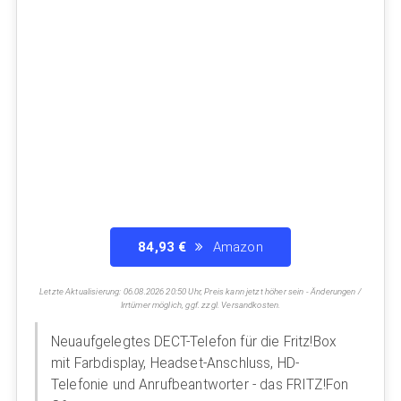
84,93 €
Amazon
Letzte Aktualisierung: 06.08.2026 20:50 Uhr, Preis kann jetzt höher sein - Änderungen /
Irrtümer möglich, ggf. zzgl. Versandkosten.
Neuaufgelegtes DECT-Telefon für die Fritz!Box
mit Farbdisplay, Headset-Anschluss, HD-
Telefonie und Anrufbeantworter - das FRITZ!Fon