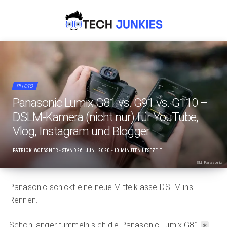
PHOTO
Panasonic Lumix G81 vs. G91 vs. G110 –
DSLM-Kamera (nicht nur) für YouTube,
Vlog, Instagram und Blogger
PATRICK WOESSNER
- STAND
26. JUNI 2020
- 10 MINUTEN LESEZEIT
Bild: Panasonic
Panasonic schickt eine neue Mittelklasse-DSLM ins
Rennen.
Schon länger tummeln sich die
Panasonic Lumix G81