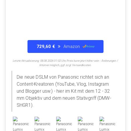
729,60 €
Amazon
Letzte Aktualisierung: 08.08.2026 01:02 Uhr, Preis kann jetzt höher sein - Änderungen /
Irrtümer möglich, ggf. zzgl. Versandkosten.
Die neue DSLM von Panasonic richtet sich an
Content-Kreatoren (YouTube, Vlog, Instagram
und Blogger usw.) - hier im Kit mit dem 12 - 32
mm Objektiv und dem neuen Stativgriff (DMW-
SHGR1).