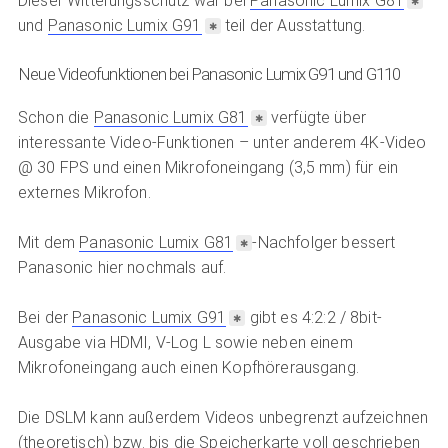
Dieser Witterungsschutz war bei
Panasonic Lumix G81
und
Panasonic Lumix G91
teil der Ausstattung.
Neue Videofunktionen bei Panasonic Lumix G91 und G110
Schon die
Panasonic Lumix G81
verfügte über
interessante Video-Funktionen – unter anderem 4K-Video
@ 30 FPS und einen Mikrofoneingang (3,5 mm) für ein
externes Mikrofon.
Mit dem
Panasonic Lumix G81
-Nachfolger bessert
Panasonic hier nochmals auf.
Bei der
Panasonic Lumix G91
gibt es 4:2:2 / 8bit-
Ausgabe via HDMI, V-Log L sowie neben einem
Mikrofoneingang auch einen Kopfhörerausgang.
Die DSLM kann außerdem Videos unbegrenzt aufzeichnen
(theoretisch) bzw. bis die Speicherkarte voll geschrieben