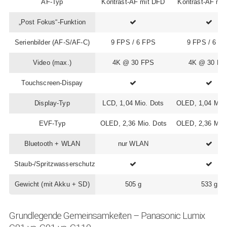
AF-Typ
Kontrast-AF mit DFD
Kontrast-AF mi
„Post Fokus“-Funktion
Serienbilder (AF-S/AF-C)
9 FPS / 6 FPS
9 FPS / 6 F
Video (max.)
4K @ 30 FPS
4K @ 30 FP
Touchscreen-Dispay
Display-Typ
LCD, 1,04 Mio. Dots
OLED, 1,04 Mio.
EVF-Typ
OLED, 2,36 Mio. Dots
OLED, 2,36 Mio.
Bluetooth + WLAN
nur WLAN
Staub-/Spritzwasserschutz
Gewicht (mit Akku + SD)
505 g
533 g
Grundlegende Gemeinsamkeiten – Panasonic Lumix