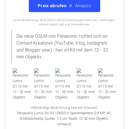
Preis abrufen
Amazon
Letzte Aktualisierung: 08.08.2026 01:30 Uhr, Preis kann jetzt höher sein - Änderungen /
Irrtümer möglich, ggf. zzgl. Versandkosten.
Die neue DSLM von Panasonic richtet sich an
Content-Kreatoren (YouTube, Vlog, Instagram
und Blogger usw.) - hier im Kit mit dem 12 - 32
mm Objektiv.
Vollständige Bezeichnung (wie bei Amazon):
Panasonic Lumix DC-G110KEG-K Systemkamera (20 MP, 4K,
Bildstabilisator, Sucher, 7,5 cm Touch, 12-32mm Objektiv,
schwarz)