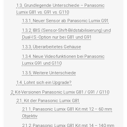
1.3.
Grundlegende Unterschiede – Panasonic
Lumix G81 vs. G91 vs. G110
1.3.1.
Neuer Sensor ab Panasonic Lumix G91
1.3.2.
IBIS (Sensor-Shift-Bildstabilisierung) und
Dual-I.S.-Option nur bei G81 und G91
1.3.3.
Überarbeitetes Gehäuse
1.3.4.
Neue Videofunktionen bei Panasonic
Lumix G91 und G110
1.3.5.
Weitere Unterschiede
1.4.
Lohnt sich ein Upgrade?
2.
Kit-Versionen Panasonic Lumix G81 / G91 / G110
2.1.
Kit der Panasonic Lumix G81
2.1.1.
Panasonic Lumix G81 Kit mit 12 – 60 mm
Objektiv
2.1.2.
Panasonic Lumix G81 Kit mit 14 – 140 mm