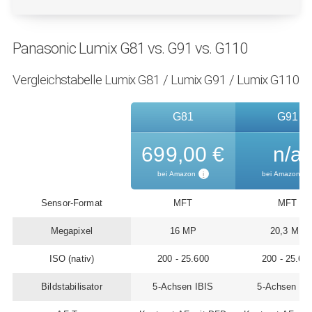
Panasonic Lumix G81 vs. G91 vs. G110
Vergleichstabelle Lumix G81 / Lumix G91 / Lumix G110
G81
G91
Vergleich
G81 / G91 / G110
699,00 €
n/a
bei Amazon
i
bei Amazon
i
Sensor-Format
MFT
MFT
Megapixel
16 MP
20,3 MP
ISO (nativ)
200 - 25.600
200 - 25.60
Bildstabilisator
5-Achsen IBIS
5-Achsen IB